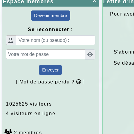
Espace membres
Lettre d'i

Pour avoi
Devenir membre
Se reconnecter :
S'abonn
Se dés
Envoyer
[ Mot de passe perdu ?
]
1025825 visiteurs
4 visiteurs en ligne
2 membres