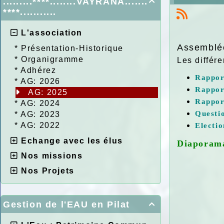
.........****........VAYRANA.......

****...........
L'association
Assemblée
*
Présentation-Historique
*
Organigramme
Les différe
*
Adhérez
Rappor
*
AG: 2026
Rappor
AG: 2025
Rappor
*
AG: 2024
Questio
*
AG: 2023
*
AG: 2022
Electi
Echange avec les élus
Diaporama
Nos missions
Nos Projets
Gestion de l'EAU en Pilat
