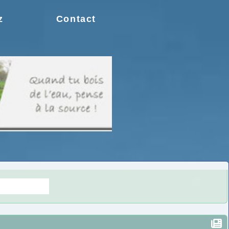
z
Contact
s doutes.