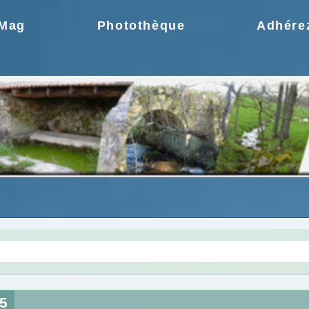
.Mag
Photothèque
Adhére
gie une idée moderne
Choix de la CCPR ! no
5