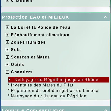
Chantiers
Protection EAU et MILIEUX

La Loi et la Police de l'eau
Réchauffement climatique
Zones Humides
Sols
Sources et Mares
Outils
Chantiers
Nettoyage du Régrillon jusqu'au Rhône
*
Inventaire des Mares du Pilat
*
Réparation du bief d'irrigation de Limone
*
Nettoyage du ruisseau du Régrillon
Loisirs & Communication
