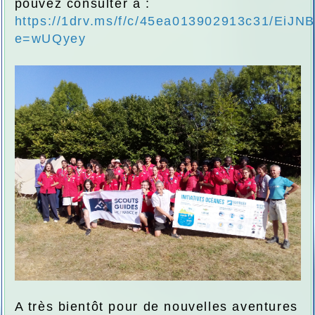
pouvez consulter à :
https://1drv.ms/f/c/45ea013902913c31/E
e=wUQyey
A très bientôt pour de nouvelles aventures