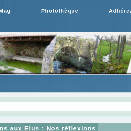
.Mag
Photothèque
Adhére
gie une idée moderne
Choix de la CCPR ! no
ns aux Elus : Nos réflexions