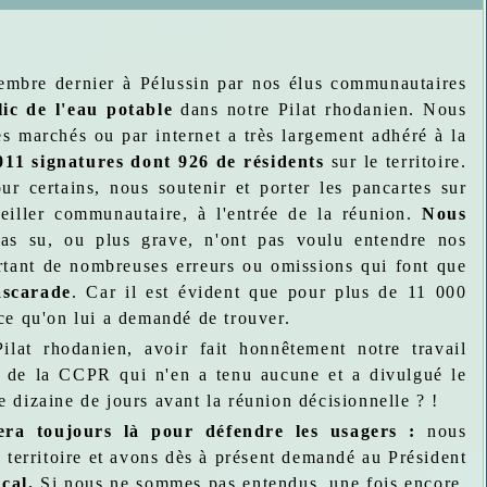
cembre dernier à Pélussin par nos élus communautaires
lic de l'eau potable
dans notre Pilat rhodanien. Nous
es marchés ou par internet a très largement adhéré à la
011 signatures dont 926 de résidents
sur le territoire.
r certains, nous soutenir et porter les pancartes sur
eiller communautaire, à l'entrée de la réunion.
Nous
as su, ou plus grave, n'ont pas voulu entendre nos
urtant de nombreuses erreurs ou omissions qui font que
ascarade
. Car il est évident que pour plus de 11 000
ce qu'on lui a demandé de trouver.
lat rhodanien, avoir fait honnêtement notre travail
t de la CCPR qui n'en a tenu aucune et a divulgué le
 dizaine de jours avant la réunion décisionnelle ? !
era toujours là pour défendre les usagers
:
nous
 territoire et avons dès à présent demandé au Président
cal.
Si nous ne sommes pas entendus, une fois encore,