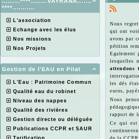
.........****........VAYRANA.......

****...........
L'association
Nous regret
Echange avec les élus
qui ont vot
avons par c
Nos missions
pétition re
Nos Projets
Egalement p
lesquelles 
attendons 
Gestion de l'EAU en Pilat

interrogati
L'Eau : Patrimoine Commun
les dés éta
euros, payé
Qualité eau du robinet
Nous penson
Niveau des nappes
pédagogique
Qualité des rivières
rapport de 
Gestion directe ou déléguée
Ce qui est
Publications CCPR et SAUR
continueron
Tarification
de la CCPR,