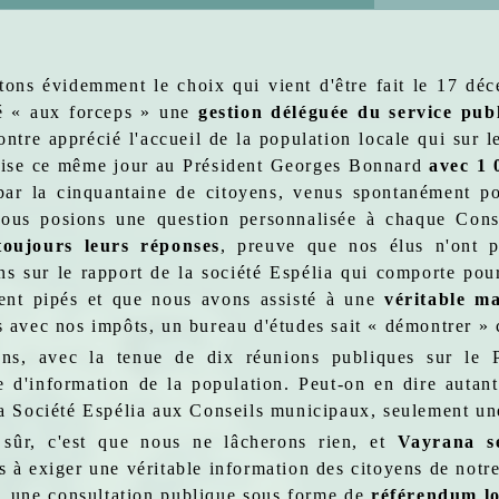
tons évidemment le choix qui vient d'être fait le 17 dé
é « aux forceps » une
gestion déléguée du service pub
ontre apprécié l'accueil de la population locale qui sur l
mise ce même jour au Président Georges Bonnard
avec 1 
ar la cinquantaine de citoyens, venus spontanément pou
nous posions une question personnalisée à chaque Cons
toujours leurs réponses
, preuve que nos élus n'ont p
ons sur le rapport de la société Espélia qui comporte po
ient pipés et que nous avons assisté à une
véritable m
s avec nos impôts, un bureau d'études sait « démontrer » 
s, avec la tenue de dix réunions publiques sur le Pi
 d'information de la population. Peut-on en dire autan
la Société Espélia aux Conseils municipaux, seulement une
 sûr, c'est que nous ne lâcherons rien, et
Vayrana s
s à exiger une véritable information des citoyens de notre
 une consultation publique sous forme de
référendum lo