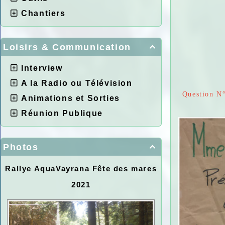
Chantiers
Loisirs & Communication

Interview
A la Radio ou Télévision
Question N°
Animations et Sorties
Réunion Publique
Photos

Rallye AquaVayrana Fête des mares
2021