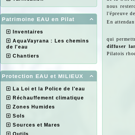
nous rester
l'épreuve d
Patrimoine EAU en Pilat

En attendan
Inventaires
qui permett
AquaVayrana : Les chemins
diffuser la
de l'eau
Pilatois rho
Chantiers
Protection EAU et MILIEUX

La Loi et la Police de l'eau
Réchauffement climatique
Zones Humides
Sols
Sources et Mares
Outils