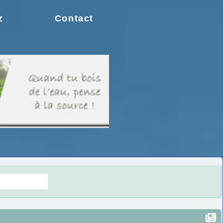
z
Contact
s doutes.