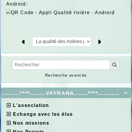
Android:
Recherche avancée
.........****........VAYRANA.......****...........

L'association
Echange avec les élus
Nos missions
Nos Projets