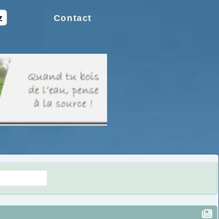
z
Contact
s doutes.