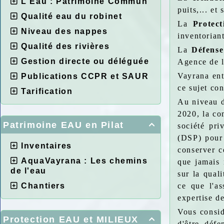
L'Eau : Patrimoine Commun
puits,... e
Qualité eau du robinet
La
Protec
Niveau des nappes
inventoriant
Qualité des rivières
La
Défens
Gestion directe ou déléguée
Agence de l
Vayrana ent
Publications CCPR et SAUR
ce sujet co
Tarification
Au niveau d
2020, la co
Patrimoine EAU en Pilat

société pri
(DSP) pour 
Inventaires
conserver c
AquaVayrana : Les chemins
que jamais 
de l'eau
sur la quali
Chantiers
ce que l'as
expertise d
Vous consid
Protection EAU et MILIEUX

d'être déf