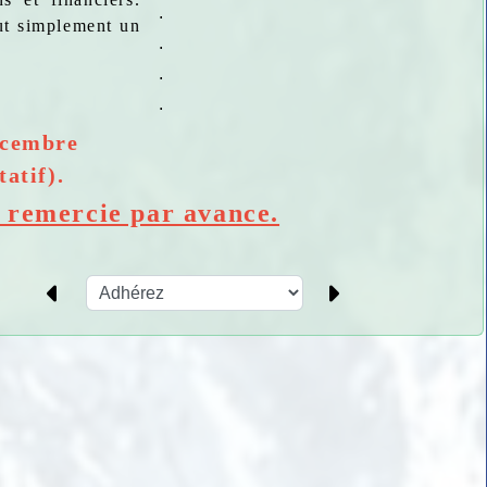
.
ut simplement un
.
.
.
écembre
atif).
 remercie par avance.