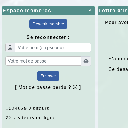
Espace membres
Lettre d'i

Pour avoi
Devenir membre
Se reconnecter :
S'abonn
Se dés
Envoyer
[ Mot de passe perdu ?
]
1024629 visiteurs
23 visiteurs en ligne