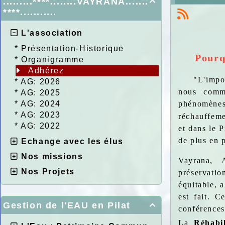
.........****........VAYRANA.......

****...........
L'association
*
Présentation-Historique
Pourquo
*
Organigramme
Adhérez
"L'impo
*
AG: 2026
nous comm
*
AG: 2025
*
AG: 2024
phénomènes
*
AG: 2023
réchauffeme
*
AG: 2022
et dans le P
de plus en p
Echange avec les élus
Nos missions
Vayrana, 
Nos Projets
préservatio
équitable, 
est fait. C
Gestion de l'EAU en Pilat

conférences,
La
Réhabi