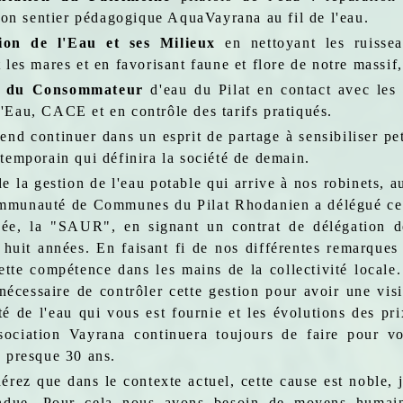
t son sentier pédagogique AquaVayrana au fil de l'eau.
tion de l'Eau et ses Milieux
en nettoyant les ruissea
 les mares et en favorisant faune et flore de notre massif,
e du Consommateur
d'eau du Pilat en contact avec les
'Eau, CACE et en contrôle des tarifs pratiqués.
end continuer dans un esprit de partage à sensibiliser pet
ntemporain qui définira la société de demain.
e la gestion de l'eau potable qui arrive à nos robinets, a
mmunauté de Communes du Pilat Rhodanien a délégué cet
vée, la "SAUR", en signant un contrat de délégation d
huit années. En faisant fi de nos différentes remarques
ette compétence dans les mains de la collectivité locale.
nécessaire de contrôler cette gestion pour avoir une vi
té de l'eau qui vous est fournie et les évolutions des pri
sociation Vayrana continuera toujours de faire pour v
e presque 30 ans.
érez que dans le contexte actuel, cette cause est noble, j
endue. Pour cela nous avons besoin de moyens humains