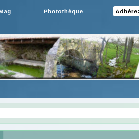
.Mag
Photothèque
Adhére
gie une idée moderne
Choix de la CCPR ! no
z