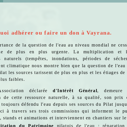
i adhérer ou faire un don
à Vayrana.
rtance de la question de l'eau au niveau mondial ne cess
e de plus en plus urgente. La multiplication et l
 naturels (tempêtes, inondations, périodes de sécher
nt climatique nous m
ontre bien que la question de l'eau 
ilat les sources tarissent de plus en plus et les étiages de
lus faibles.
Association déclarée
d'Intérêt Général
, demeure 
n de cette ressource naturelle, à sa qualité, son prix 
a toujours défendu l'eau depuis ses sources du Pilat jusqu
eci à travers ses trois commissions qui informent le pu
 stands et animations et interviennent en chantiers sur le 
litation du Patrimoine
pilatois de l'eau : réparation 