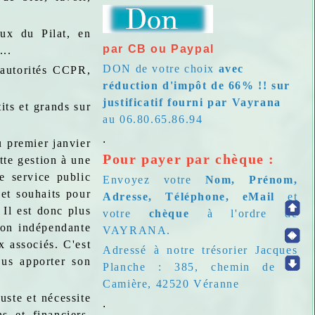
ux du Pilat, en
par CB ou Paypal
...
DON de votre choix
avec
 autorités CCPR,
réduction d'impôt de 66% !! sur
justificatif fourni par Vayrana
its et grands sur
au 06.80.65.86.94
.
u premier janvier
Pour payer par chèque :
te gestion à une
e service public
Envoyez votre
Nom, Prénom,
 et souhaits pour
Adresse, Téléphone, eMail
et
 Il est donc plus
votre
chèque
à l'ordre de
sion indépendante
VAYRANA.
x associés. C'est
Adressé à notre trésorier Jacques
ous apporter son
Planche : 385, chemin de la
Camière, 42520 Véranne
uste et nécessite
.
 et financiers.