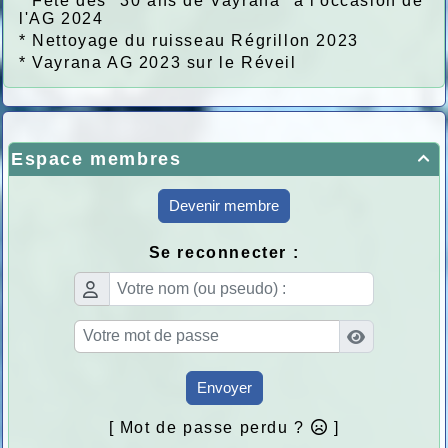
*
Fête des "30 ans de Vayrana" à l'occasion de
l'AG 2024
*
Nettoyage du ruisseau Régrillon 2023
*
Vayrana AG 2023 sur le Réveil
Espace membres

Devenir membre
Se reconnecter :
Envoyer
[ Mot de passe perdu ?
]