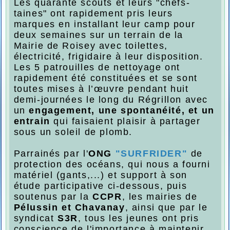
Les quarante scouts et leurs "chefs-
taines" ont rapidement pris leurs
marques en installant leur camp pour
deux semaines sur un terrain de la
Mairie de Roisey avec toilettes,
électricité, frigidaire à leur disposition.
Les 5 patrouilles de nettoyage ont
rapidement été constituées et se sont
toutes mises à l’œuvre pendant huit
demi-journées le long du Régrillon avec
un
engagement, une spontanéité, et un
entrain
qui faisaient plaisir à partager
sous un soleil de plomb.
Parrainés par l'
ONG
"SURFRIDER"
de
protection des océans, qui nous a fourni
matériel (gants,...) et support à son
étude participative ci-dessous, puis
soutenus par la
CCPR
, les mairies de
Pélussin et Chavanay
, ainsi que par le
syndicat
S3R
, tous les jeunes ont pris
conscience de l'importance à maintenir