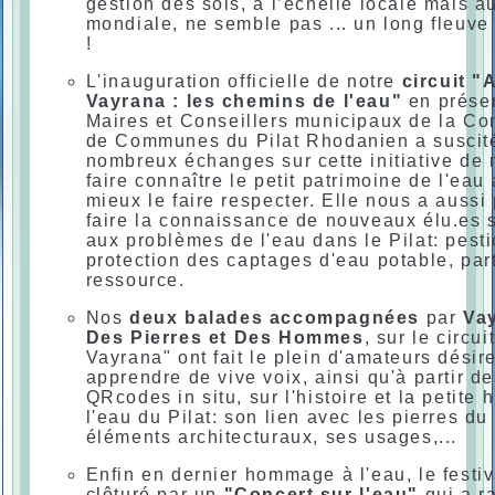
gestion des sols, à l’échelle locale mais a
mondiale, ne semble pas ... un long fleuve 
!
L'inauguration officielle de notre
circuit "
Vayrana : les chemins de l'eau"
en prése
Maires et Conseillers municipaux de la C
de Communes du Pilat Rhodanien a suscit
nombreux échanges sur cette initiative de
faire connaître le petit patrimoine de l'eau 
mieux le faire respecter. Elle nous a aussi
faire la connaissance de nouveaux élu.es 
aux problèmes de l'eau dans le Pilat: pesti
protection des captages d'eau potable, par
ressource.
Nos
deux balades accompagnées
par
Vay
Des Pierres et Des Hommes
, sur le circu
Vayrana" ont fait le plein d'amateurs désir
apprendre de vive voix, ainsi qu'à partir d
QRcodes in situ, sur l'histoire et la petite h
l'eau du Pilat: son lien avec les pierres du 
éléments architecturaux, ses usages,...
Enfin en dernier hommage à l'eau, le festiv
clôturé par un
"Concert sur l'eau"
qui a r