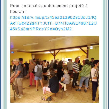
Pour un accès au document projeté à
l'écran :
https://1drv.ms/p/c/45ea013902913c31/IQ
AoTGc422g4TYJ6tT_Q74H0AW14s0712O
45kSa8mNPRgeY?e=Oyh2M2