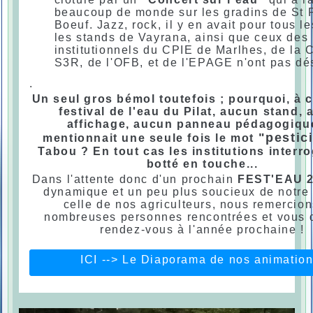
beaucoup de monde sur les gradins de St P
Boeuf. Jazz, rock, il y en avait pour tous le
les stands de Vayrana, ainsi que ceux des
institutionnels du CPIE de Marlhes, de la
S3R, de l'OFB, et de l'EPAGE n'ont pas d
.
Un seul gros bémol toutefois ; pourquoi, à 
festival de l'eau du Pilat, aucun stand,
affichage, aucun panneau pédagogiqu
"pestic
mentionnait une seule fois le mot
Tabou ? En tout cas les institutions interr
botté en touche...
Dans l'attente donc d'un prochain
FEST'EAU 
dynamique et un peu plus soucieux de notre 
celle de nos agriculteurs, nous remercion
nombreuses personnes rencontrées et vous
rendez-vous à l'année prochaine !
ICI --> Le Diaporama de nos animation