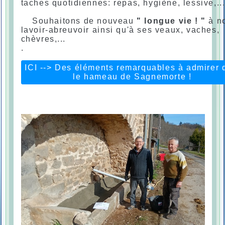
taches quotidiennes: repas, hygiène, lessive,..
Souhaitons de nouveau
" longue vie ! "
à no
lavoir-abreuvoir ainsi qu'à ses veaux, vaches,
chèvres,...
.
ICI --> Des éléments remarquables à admirer 
le hameau de Sagnemorte !