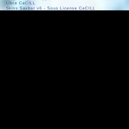
Libre CeCILL
Skins Saxbar v6
-
Sous License CeCILL