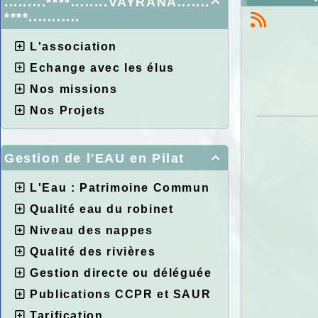
.........****........VAYRANA.......

****...........
L'association
Echange avec les élus
Nos missions
Nos Projets
Gestion de l'EAU en Pilat

L'Eau : Patrimoine Commun
Qualité eau du robinet
Niveau des nappes
Qualité des rivières
Gestion directe ou déléguée
Publications CCPR et SAUR
Tarification