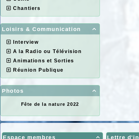
Chantiers
Loisirs & Communication

Interview
A la Radio ou Télévision
Animations et Sorties
Réunion Publique
Photos

Fête de la nature 2022
Espace membres
Lettre d'i
