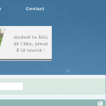
z
Contact
s doutes.