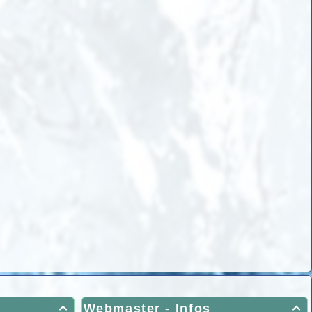
Webmaster - Infos

