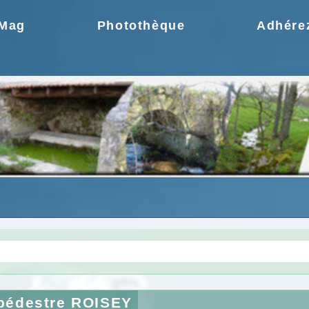
.Mag
Photothèque
Adhére
gie une idée moderne
Choix de la CCPR ! no
 pédestre ROISEY