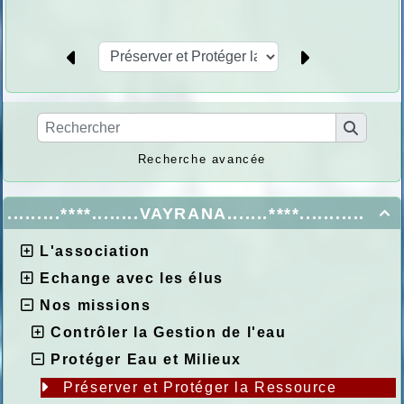
Recherche avancée
.........****........VAYRANA.......****...........

L'association
Echange avec les élus
Nos missions
Contrôler la Gestion de l'eau
Protéger Eau et Milieux
Préserver et Protéger la Ressource