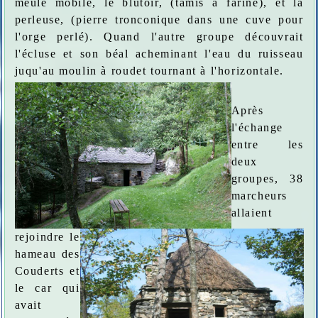
meule mobile, le blutoir, (tamis à farine), et la
perleuse, (pierre tronconique dans une cuve pour
l'orge perlé). Quand l'autre groupe découvrait
l'écluse et son béal acheminant l'eau du ruisseau
juqu'au moulin à roudet tournant à l'horizontale.
Après
l'échange
entre les
deux
groupes, 38
marcheurs
allaient
rejoindre le
hameau des
Couderts et
le car qui
avait