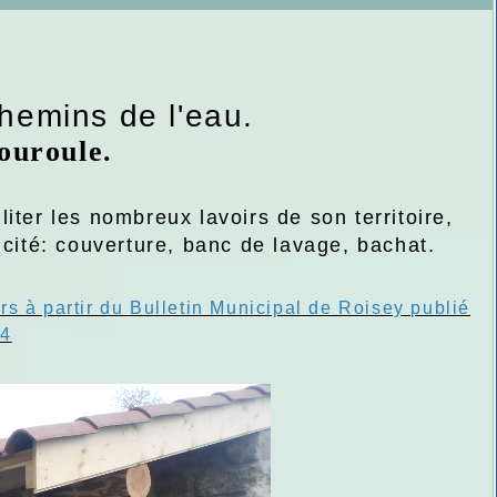
emins de l'eau.
ouroule.
ter les nombreux lavoirs de son territoire,
icité: couverture, banc de lavage, bachat.
irs à partir du Bulletin Municipal de Roisey publié
24