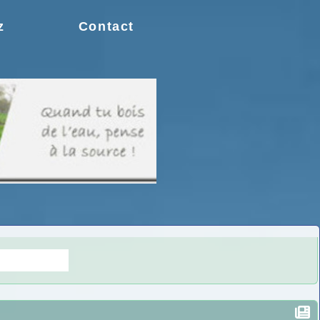
z
Contact
s doutes.