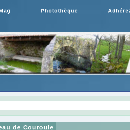
.Mag
Photothèque
Adhére
gie une idée moderne
Choix de la CCPR ! no
eau de Couroule