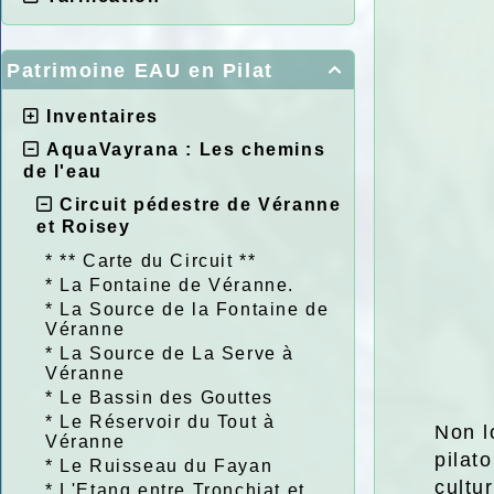
Patrimoine EAU en Pilat

Inventaires
AquaVayrana : Les chemins
de l'eau
Circuit pédestre de Véranne
et Roisey
*
** Carte du Circuit **
*
La Fontaine de Véranne.
*
La Source de la Fontaine de
Véranne
*
La Source de La Serve à
Véranne
*
Le Bassin des Gouttes
*
Le Réservoir du Tout à
Non l
Véranne
pilat
*
Le Ruisseau du Fayan
cultu
*
L'Etang entre Tronchiat et