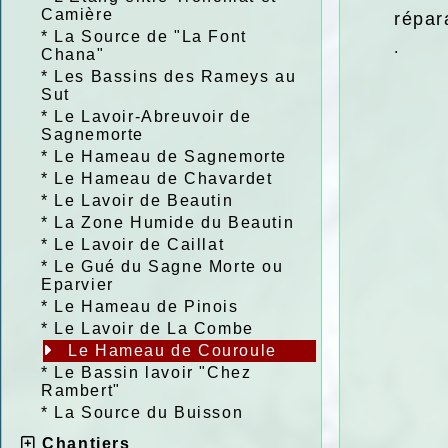
Camière
répar
*
La Source de "La Font
.
Chana"
*
Les Bassins des Rameys au
Sut
*
Le Lavoir-Abreuvoir de
Sagnemorte
*
Le Hameau de Sagnemorte
*
Le Hameau de Chavardet
*
Le Lavoir de Beautin
*
La Zone Humide du Beautin
*
Le Lavoir de Caillat
*
Le Gué du Sagne Morte ou
Eparvier
*
Le Hameau de Pinois
*
Le Lavoir de La Combe
Le Hameau de Couroule
*
Le Bassin lavoir "Chez
Rambert"
*
La Source du Buisson
Chantiers