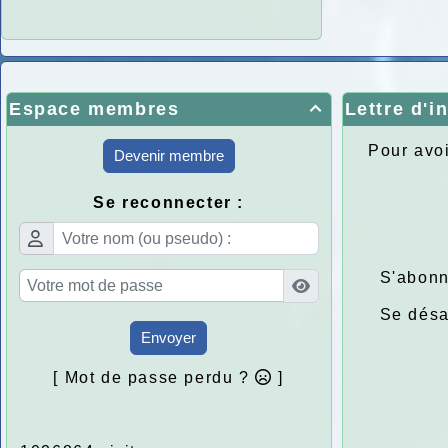
Espace membres
Lettre d'i

Pour avoi
Devenir membre
Se reconnecter :
S'abonn
Se dés
Envoyer
[ Mot de passe perdu ?
]