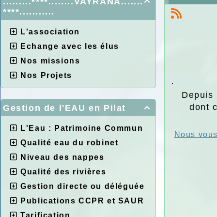
.........****........VAYRANA.......

****...........
L'association
Echange avec les élus
Nos missions
Nos Projets
.
Depuis 
dont 
Gestion de l'EAU en Pilat

L'Eau : Patrimoine Commun
Nous vous 
Qualité eau du robinet
Niveau des nappes
Qualité des rivières
Gestion directe ou déléguée
Publications CCPR et SAUR
Tarification