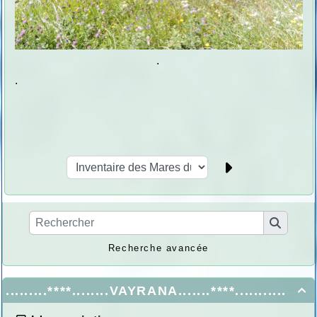
.
.
Recherche avancée
.........****........VAYRANA.......****...........
