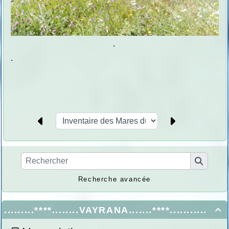
.
.
Recherche avancée
.........****........VAYRANA.......****...........
