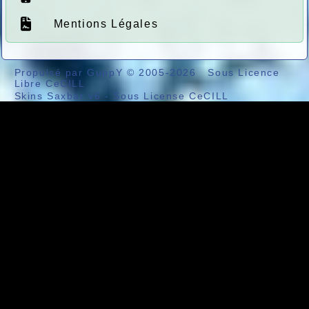
Mentions Légales
Propulsé par GuppY
© 2005-2026
Sous Licence
Libre CeCILL
Skins Saxbar v6
-
Sous License CeCILL