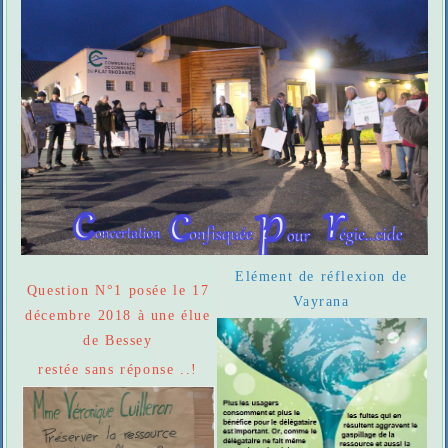
Elément de réflexion de
Question N°1 posée le 17
Vayrana
décembre 2018 à une élue
de Bessey
restée sans réponse ..!