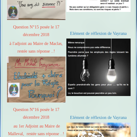
Question N°15 posée le 17
Elément de réflexion de Vayrana
décembre 2018
à l'adjoint au Maire de Maclas,
restée sans réponse ..!
Question N°16 posée le 17
décembre 2018
Elément de réflexion de Vayrana
au 1er Adjoint au Maire de
Malleval, restée sans réponse ..!