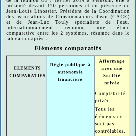
de la réunion du 7 février 2014 à Pélussin, elle a
présenté devant 120 personnes et en présence de
Jean-Louis Linossier, Président de la Coordination
des associations de Consommateurs d'eau (CACE)
et de Jean-Luc Touly spécialiste de l'eau,
internationnalement reconnu, une étude
comparative entre les 2 systèmes, résumée dans le
tableau ci-après :
Eléments comparatifs
Affermage
Régie publique à
ELEMENTS
avec une
autonomie
Société
COMPARATIFS
financière
privée
Comptabilité
privée.
Tous les
éléments ne
sont pas
contrôlables,