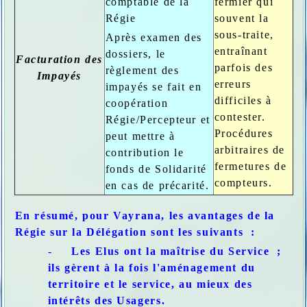
comptable de la
fermier qui
Régie
souvent la
sous-traite,
Après examen des
entraînant
dossiers, le
Facturation des
parfois des
règlement des
Impayés
erreurs
impayés se fait en
difficiles à
coopération
contester.
Régie/Percepteur et
Procédures
peut mettre à
arbitraires de
contribution le
fermetures de
fonds de Solidarité
compteurs.
en cas de précarité.
En résumé, pour Vayrana, les avantages de la
Régie sur la Délégation sont les suivants :
-
Les Elus ont la maîtrise du Service ;
ils gèrent à la fois l'aménagement du
territoire et le service, au mieux des
intérêts des Usagers.