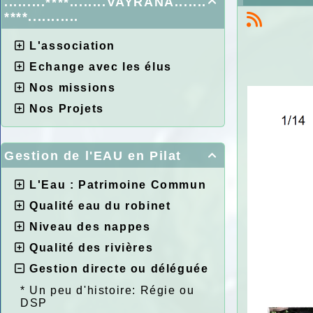
.........****........VAYRANA.......

****...........
L'association
Echange avec les élus
Nos missions
Nos Projets
Gestion de l'EAU en Pilat

L'Eau : Patrimoine Commun
Qualité eau du robinet
Niveau des nappes
Qualité des rivières
Gestion directe ou déléguée
*
Un peu d'histoire: Régie ou
DSP