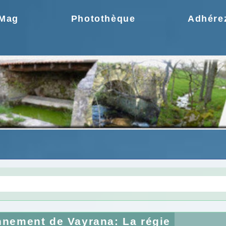
.Mag
Photothèque
Adhére
gie une idée moderne
Choix de la CCPR ! no
nnement de Vayrana: La régie