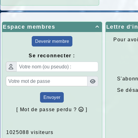
Espace membres
Lettre d'i

Pour avoi
Devenir membre
Se reconnecter :
S'abonn
Se dés
Envoyer
[ Mot de passe perdu ?
]
1025088 visiteurs