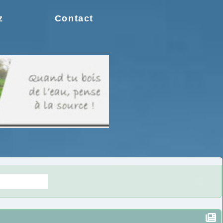
z
Contact
s doutes.