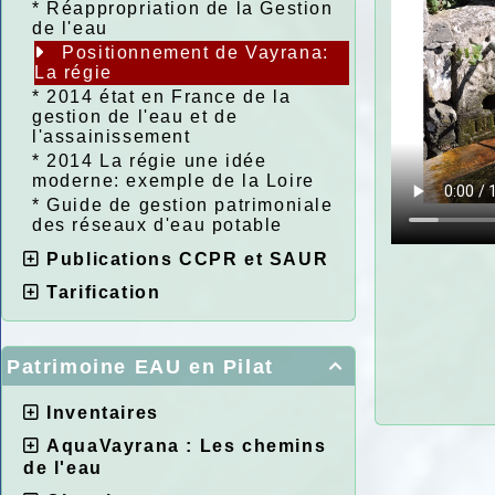
*
Réappropriation de la Gestion
de l'eau
Positionnement de Vayrana:
La régie
*
2014 état en France de la
gestion de l'eau et de
l'assainissement
*
2014 La régie une idée
moderne: exemple de la Loire
*
Guide de gestion patrimoniale
des réseaux d'eau potable
Publications CCPR et SAUR
Tarification
Patrimoine EAU en Pilat

Inventaires
AquaVayrana : Les chemins
de l'eau