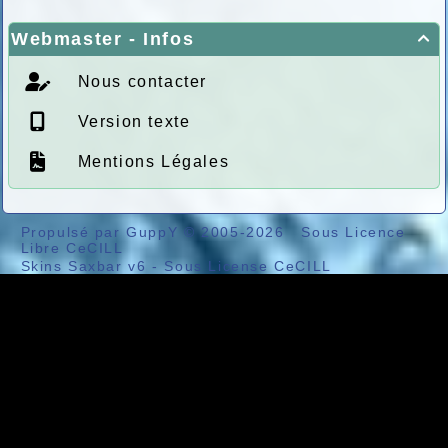
Webmaster - Infos

Nous contacter
Version texte
Mentions Légales
Propulsé par GuppY
© 2005-2026
Sous Licence
Libre CeCILL
Skins Saxbar v6
-
Sous License CeCILL