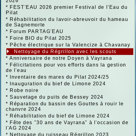
2026
*
FEST'EAU 2026 premier Festival de l'Eau du
Pilat
*
Réhabilitation du lavoir-abreuvoir du hameau
de Sagnemorte
*
Forum PARTAG'EAU
*
Foire BIO du Pilat 2025
*
Pêche électrique sur la Valencize à Chavanay
Nettoyage du Régrillon avec les scouts
*
Anniversaire de notre Doyen à Vayrana
*
Félicitations pour vos efforts dans la gestion
de l'eau
*
Inventaire des mares du Pilat 2024/25
*
Inauguration du bief de Limone 2024
*
Robe noire
*
Sauvetage du puits de Bessey 2024
*
Réparation du bassin des Gouttes à rouir le
chanvre 2024
*
Réhabilitation du bief de Limone 2024
*
Fête des "30 ans de Vayrana" à l'occasion de
l'AG 2024
*
Nettoyage du ruisseau Régrillon 2023