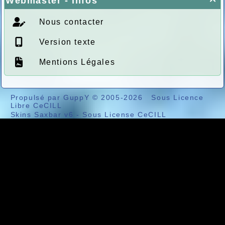
Webmaster - Infos

Nous contacter
Version texte
Mentions Légales
Propulsé par GuppY
© 2005-2026
Sous Licence
Libre CeCILL
Skins Saxbar v6
-
Sous License CeCILL