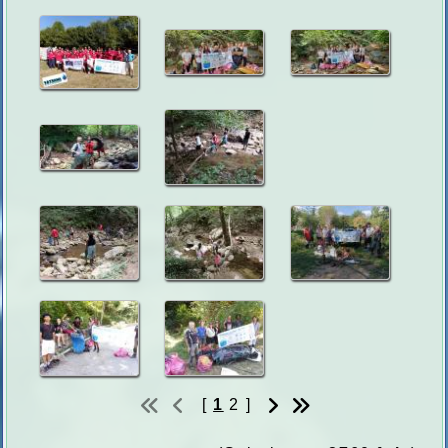
[
1
2
]