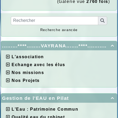
(Galerie vue
2760 fois
)
Recherche avancée
.........****........VAYRANA.......****...........

L'association
Echange avec les élus
Nos missions
Nos Projets
Gestion de l'EAU en Pilat

L'Eau : Patrimoine Commun
Qualité eau du robinet