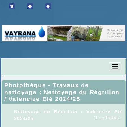
Photothèque -
Travaux de
nettoyage : Nettoyage du Régrillon
/ Valencize Eté 2024/25
Nettoyage du Régrillon / Valencize Eté
(14 photos)
2024/25