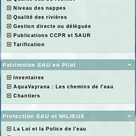
Niveau des nappes
Qualité des rivières
Gestion directe ou déléguée
Publications CCPR et SAUR
Tarification
Patrimoine EAU en Pilat

Inventaires
AquaVayrana : Les chemins de l'eau
Chantiers
Protection EAU et MILIEUX

La Loi et la Police de l'eau