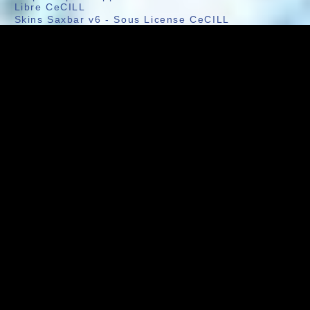
Libre CeCILL
Skins Saxbar v6
-
Sous License CeCILL