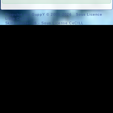
Propulsé par GuppY
© 2005-2026
Sous Licence
Libre CeCILL
Skins Saxbar v6
-
Sous License CeCILL