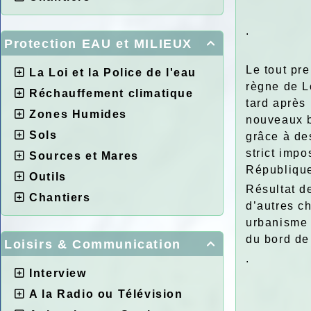
.
Protection EAU et MILIEUX

Le tout pre
La Loi et la Police de l'eau
règne de L
Réchauffement climatique
tard après 
Zones Humides
nouveaux b
Sols
grâce à d
strict imp
Sources et Mares
République
Outils
Résultat d
Chantiers
d’autres c
urbanisme 
du bord de 
Loisirs & Communication

.
Interview
A la Radio ou Télévision