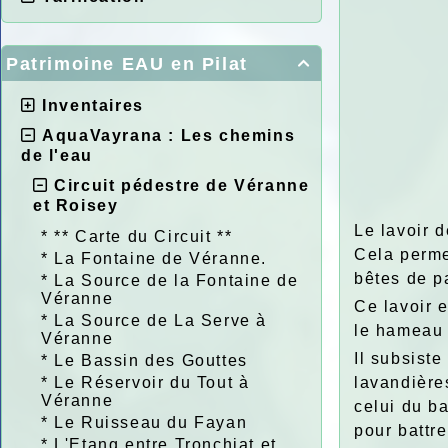
Patrimoine EAU en Pilat

Inventaires
AquaVayrana : Les chemins
de l'eau
Circuit pédestre de Véranne
et Roisey
Le lavoir 
*
** Carte du Circuit **
Cela permet
*
La Fontaine de Véranne.
bêtes de pa
*
La Source de la Fontaine de
Véranne
Ce lavoir 
*
La Source de La Serve à
le hameau e
Véranne
Il subsiste
*
Le Bassin des Gouttes
*
Le Réservoir du Tout à
lavandière
Véranne
celui du b
*
Le Ruisseau du Fayan
pour battre
*
L'Etang entre Tronchiat et