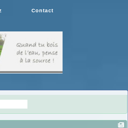
z
Contact
s doutes.