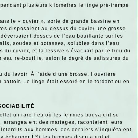
t pendant plusieurs kilomètres le linge pré-trempé
ans le « cuvier », sorte de grande bassine en
ères disposaient au-dessus du cuvier une grosse
 déversaient dessus de l’eau bouillante sur les
calis, soudes et potasses, solubles dans l’eau
 du cuvier, et la lessive s’évacuait par le trou du
e eau re-bouillie, selon le degré de salissures du
 du lavoir. À l’aide d’une brosse, l’ouvrière
n battoir. Le linge était essoré en le tordant ou en
SOCIABILITÉ
 effet un rare lieu où les femmes pouvaient se
ns, arrangeaient des mariages, racontaient leurs
r. Interdits aux hommes, ces derniers s’inquiétaient
 échanger ! Si les femmes discutaient et