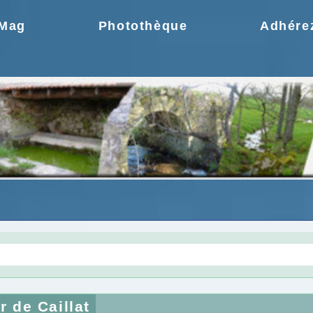
.Mag
Photothèque
Adhére
gie une idée moderne
Choix de la CCPR ! no
r de Caillat