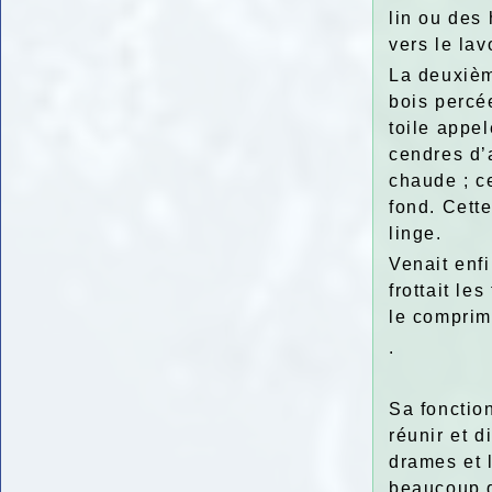
lin ou des 
vers le la
La deuxiè
bois percé
toile appe
cendres d’a
chaude ; ce
fond. Cette
linge.
Venait enf
frottait le
le comprim
.
Sa fonction
réunir et d
drames et l
beaucoup d