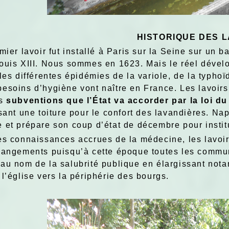
HISTORIQUE DES 
mier lavoir fut installé à Paris sur la Seine sur un 
ouis XIII. Nous sommes en 1623. Mais le réel dével
les différentes épidémies de la variole, de la typhoï
esoins d’hygiène vont naître en France. Les lavoirs 
es
subventions que l’État va accorder par la loi du
osant une toiture pour le confort des lavandières. Na
 et prépare son coup d’état de décembre pour insti
es connaissances accrues de la médecine, les lavoirs
hangements puisqu’à cette époque toutes les commun
au nom de la salubrité publique en élargissant nota
l’église vers la périphérie des bourgs.