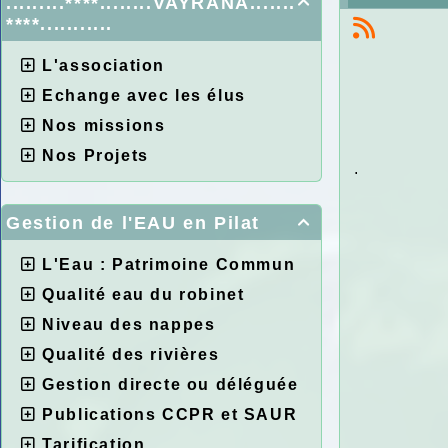
.........****........VAYRANA.......

****...........
L'association
Echange avec les élus
Nos missions
Nos Projets
.
Gestion de l'EAU en Pilat

L'Eau : Patrimoine Commun
Qualité eau du robinet
Niveau des nappes
Qualité des rivières
Gestion directe ou déléguée
Publications CCPR et SAUR
Tarification