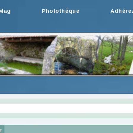
.Mag
Photothèque
Adhére
gie une idée moderne
Choix de la CCPR ! no
r