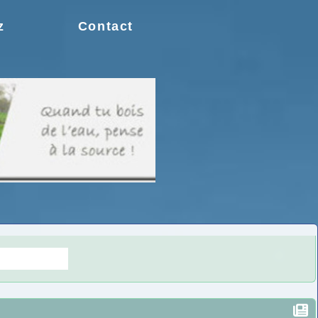
z
Contact
s doutes.