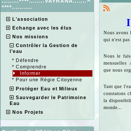
.........****........VAYRANA.......

****...........
L'association
Echange avec les élus
Nous avons la
Nos missions
qui n'est pa
Contrôler la Gestion de
.
l'eau
Nous le fais
*
Défendre
mensuelles
*
Comprendre
que nous orga
Informer
.
*
Pour une Régie Citoyenne
Tant que l'ea
Protéger Eau et Milieux
constatons c
Sauvegarder le Patrimoine
la disponibil
Eau
monde...
Nos Projets