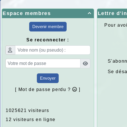
Espace membres
Lettre d'i

Pour avoi
Devenir membre
Se reconnecter :
S'abonn
Se dés
Envoyer
[ Mot de passe perdu ?
]
1025621 visiteurs
12 visiteurs en ligne