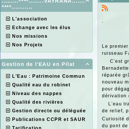
.........****........VAYRANA.......

****...........
L'association
.
Echange avec les élus
Nos missions
Nos Projets
Le premier
ruisseau F
C'est grâc
Gestion de l'EAU en Pilat

Bernadette
réparée grâ
L'Eau : Patrimoine Commun
nouveau mo
Qualité eau du robinet
pour dégage
Niveau des nappes
dérivation
Qualité des rivières
L'eau trav
Gestion directe ou déléguée
de relief, 
Curiosité 
Publications CCPR et SAUR
du pont de
Tarification