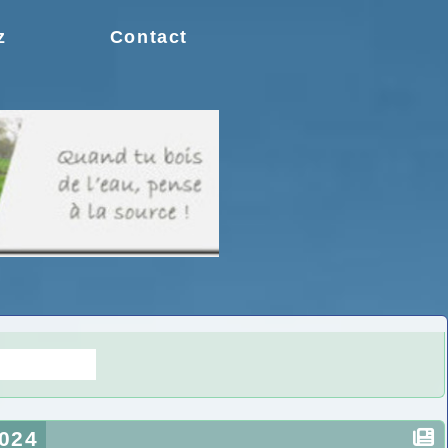
z
Contact
s doutes.
2024