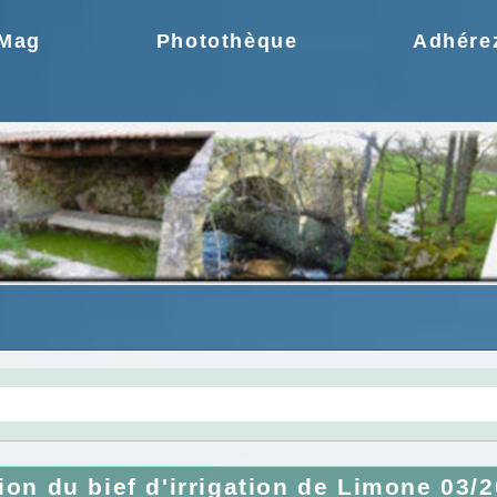
.Mag
Photothèque
Adhére
gie une idée moderne
Choix de la CCPR ! no
ion du bief d'irrigation de Limone 03/