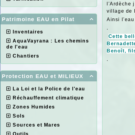
l'Ardèche 
village de
Patrimoine EAU en Pilat
Ainsi l'ea

.
Inventaires
Cette bel
AquaVayrana : Les chemins
Bernadette
de l'eau
Benoît, fi
Chantiers
.
Protection EAU et MILIEUX

La Loi et la Police de l'eau
Réchauffement climatique
Zones Humides
Sols
Sources et Mares
Outils