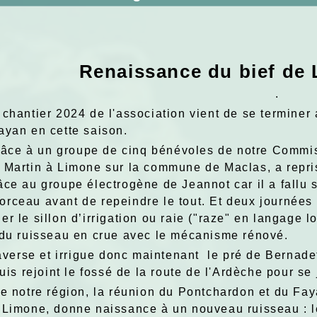
Renaissance du bief de 
.
 chantier 2024 de l'association vient de se termine
ayan en cette saison.
e à un groupe de cinq bénévoles de notre Commissi
 Martin à Limone sur la commune de Maclas, a repris
ce au groupe électrogène de Jeannot car il a fallu s
rceau avant de repeindre le tout. Et deux journées 
r le sillon d’irrigation ou raie ("raze" en langage 
 du ruisseau en crue avec le mécanisme rénové.
erse et irrigue donc maintenant le pré de Bernadet
puis rejoint le fossé de la route de l'Ardèche pour s
de notre région, la réunion du Pontchardon et du Fa
 Limone, donne naissance à un nouveau ruisseau : le (