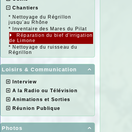
Chantiers
*
Nettoyage du Régrillon
jusqu'au Rhône
*
Inventaire des Mares du Pilat
Réparation du bief d'irrigation
de Limone
*
Nettoyage du ruisseau du
Régrillon
Loisirs & Communication

Interview
A la Radio ou Télévision
Animations et Sorties
Réunion Publique
Photos
