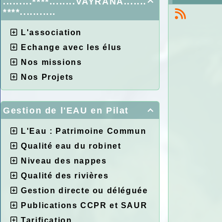
.........****........VAYRANA.......

****...........
L'association
Echange avec les élus
Nos missions
Nos Projets
Gestion de l'EAU en Pilat

L'Eau : Patrimoine Commun
Qualité eau du robinet
Niveau des nappes
Qualité des rivières
Gestion directe ou déléguée
Publications CCPR et SAUR
Tarification