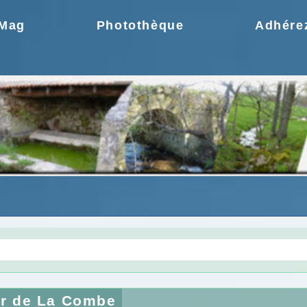
.Mag
Photothèque
Adhére
gie une idée moderne
Choix de la CCPR ! no
ir de La Combe