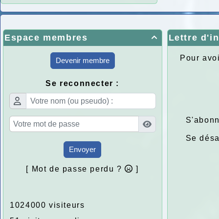
Espace membres
Lettre d'i

Pour avoi
Devenir membre
Se reconnecter :
S'abonn
Se dés
Envoyer
[ Mot de passe perdu ?
]
1024000 visiteurs