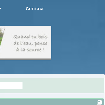
z
Contact
s doutes.