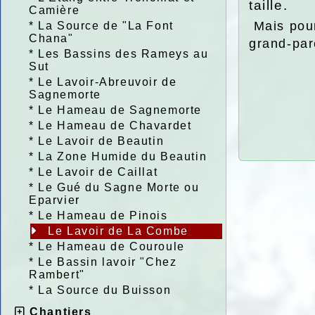
taille.
Camière
Mais pour
*
La Source de "La Font
Chana"
grand-par
*
Les Bassins des Rameys au
Sut
*
Le Lavoir-Abreuvoir de
Sagnemorte
*
Le Hameau de Sagnemorte
*
Le Hameau de Chavardet
*
Le Lavoir de Beautin
*
La Zone Humide du Beautin
*
Le Lavoir de Caillat
*
Le Gué du Sagne Morte ou
Eparvier
*
Le Hameau de Pinois
Le Lavoir de La Combe
*
Le Hameau de Couroule
*
Le Bassin lavoir "Chez
Rambert"
*
La Source du Buisson
Chantiers