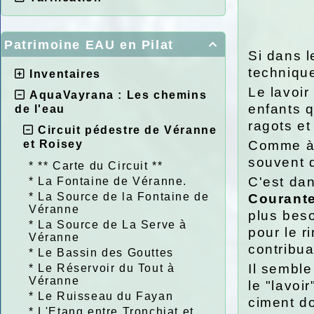
Patrimoine EAU en Pilat

Si dans l
techniqu
Inventaires
Le lavoir
AquaVayrana : Les chemins
enfants q
de l'eau
ragots et
Circuit pédestre de Véranne
et Roisey
Comme à 
souvent d
*
** Carte du Circuit **
C'est da
*
La Fontaine de Véranne.
*
La Source de la Fontaine de
Courant
Véranne
plus beso
*
La Source de La Serve à
pour le r
Véranne
contribua
*
Le Bassin des Gouttes
Il sembl
*
Le Réservoir du Tout à
Véranne
le "lavoi
*
Le Ruisseau du Fayan
ciment do
*
L'Etang entre Tronchiat et