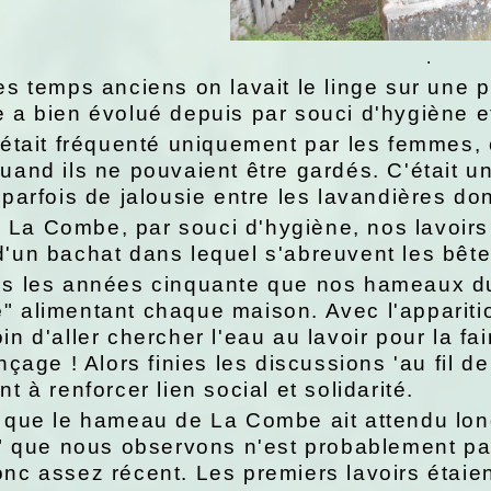
.
es temps anciens on lavait le linge sur une p
e a bien évolué depuis par souci d'hygiène 
 était fréquenté uniquement par les femmes, 
uand ils ne pouvaient être gardés. C'était un
 parfois de jalousie entre les lavandières dont
La Combe, par souci d'hygiène, nos lavoirs
'un bachat dans lequel s'abreuvent les bête
ns les années cinquante que nos hameaux du 
e
" alimentant chaque maison. Avec l'appariti
in d'aller chercher l'eau au lavoir pour la fa
inçage ! Alors finies les discussions 'au fil d
nt à renforcer lien social et solidarité.
e que le hameau de La Combe ait attendu lon
r" que nous observons n'est probablement pas
nc assez récent. Les premiers lavoirs étaien