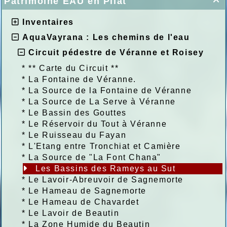
Patrimoine EAU en Pilat

Inventaires
AquaVayrana : Les chemins de l'eau
Circuit pédestre de Véranne et Roisey
*
** Carte du Circuit **
*
La Fontaine de Véranne.
*
La Source de la Fontaine de Véranne
*
La Source de La Serve à Véranne
*
Le Bassin des Gouttes
*
Le Réservoir du Tout à Véranne
*
Le Ruisseau du Fayan
*
L'Etang entre Tronchiat et Camière
*
La Source de "La Font Chana"
Les Bassins des Rameys au Sut
*
Le Lavoir-Abreuvoir de Sagnemorte
*
Le Hameau de Sagnemorte
*
Le Hameau de Chavardet
*
Le Lavoir de Beautin
*
La Zone Humide du Beautin