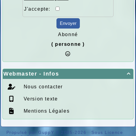
J'accepte:
Envoyer
Abonné
( personne )
Webmaster - Infos

Nous contacter
Version texte
Mentions Légales
Propulsé par GuppY
© 2005-2026
Sous Licence