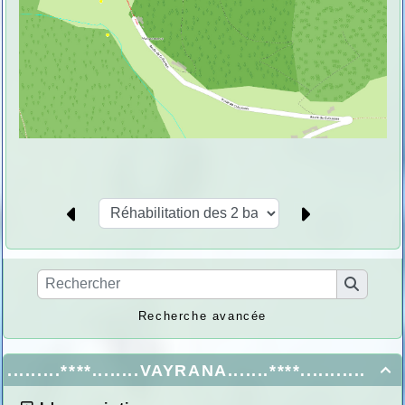
Recherche avancée
.........****........VAYRANA.......****...........
