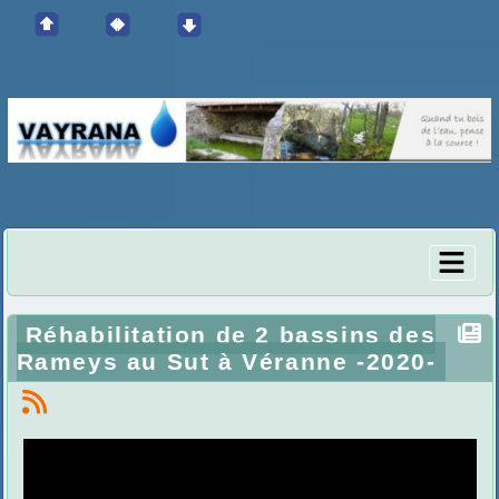
Réhabilitation de 2 bassins des
Rameys au Sut à Véranne -2020-