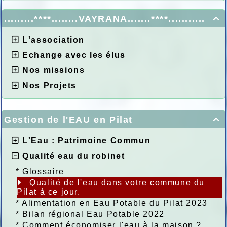
.........****........VAYRANA.......****...........

L'association
Echange avec les élus
Nos missions
Nos Projets
Gestion de l'EAU en Pilat

L'Eau : Patrimoine Commun
Qualité eau du robinet
*
Glossaire
Qualité de l'eau dans votre commune du
Pilat à ce jour.
*
Alimentation en Eau Potable du Pilat 2023
*
Bilan régional Eau Potable 2022
*
Comment économiser l'eau à la maison ?