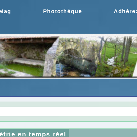
.Mag
Photothèque
Adhére
gie une idée moderne
Choix de la CCPR ! no
trie en temps réel