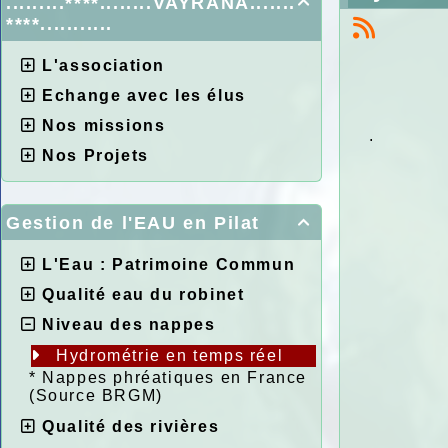
.........****........VAYRANA.......

****...........
L'association
Echange avec les élus
Nos missions
.
Nos Projets
Gestion de l'EAU en Pilat

L'Eau : Patrimoine Commun
Qualité eau du robinet
Niveau des nappes
Hydrométrie en temps réel
*
Nappes phréatiques en France
(Source BRGM)
Qualité des rivières