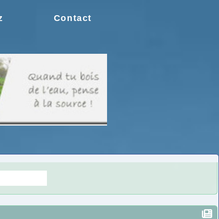
z
Contact
s doutes.