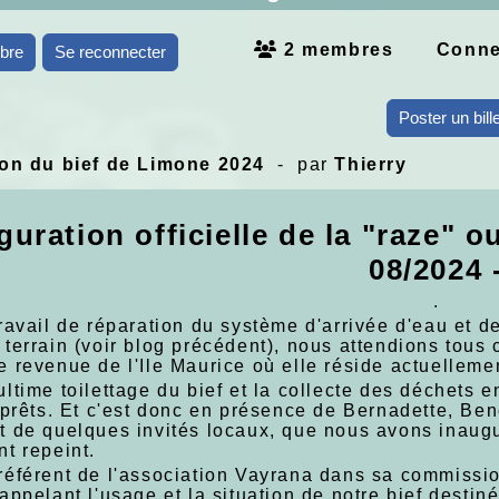
2 membres
Conne
bre
Se reconnecter
Poster un bill
ion du bief de Limone 2024
- par
Thierry
guration officielle de la "raze" o
08/2024 
.
ravail de réparation du système d'arrivée d'eau et d
terrain (voir blog précédent), nous attendions tous 
e revenue de l'Ile Maurice où elle réside actuelleme
ltime toilettage du bief et la collecte des déchets 
n prêts. Et c'est donc en présence de Bernadette, Be
t de quelques invités locaux, que nous avons inaugur
nt repeint.
référent de l'association Vayrana dans sa commiss
appelant l'usage et la situation de notre bief destiné