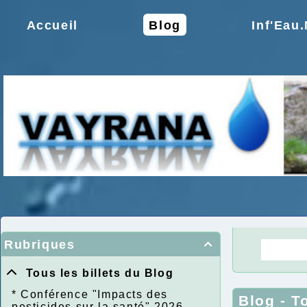
Accueil
Blog
Inf'Eau
Rubriques

La Ré
Tous les billets du Blog
*
Conférence "Impacts des
Blog - T
pesticides sur la santé" 2026