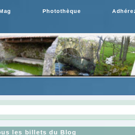
.Mag
Photothèque
Adhére
gie une idée moderne
Choix de la CCPR ! no
ous les billets du Blog