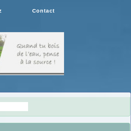
z
Contact
s doutes.