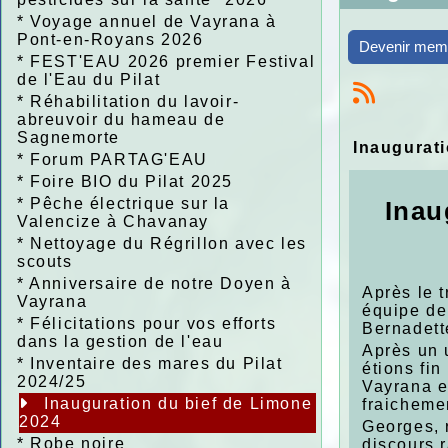
*
Voyage annuel de Vayrana à
Pont-en-Royans 2026
Devenir mem
*
FEST'EAU 2026 premier Festival
de l'Eau du Pilat
*
Réhabilitation du lavoir-
abreuvoir du hameau de
Sagnemorte
Inaugurat
*
Forum PARTAG'EAU
*
Foire BIO du Pilat 2025
*
Pêche électrique sur la
Inau
Valencize à Chavanay
*
Nettoyage du Régrillon avec les
scouts
*
Anniversaire de notre Doyen à
Après le t
Vayrana
équipe de 
*
Félicitations pour vos efforts
Bernadett
dans la gestion de l'eau
Après un u
*
Inventaire des mares du Pilat
étions fi
2024/25
Vayrana e
Inauguration du bief de Limone
fraicheme
2024
Georges, 
*
Robe noire
discours r