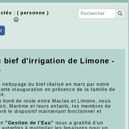
ctés :
( personne )
et
u bief d'irrigation de Limone -
-
e nettoyage du bief réalisé en mars par notre
cette inauguration en présence de la famille de
nt.
en bord de route entre Maclas et Limone, nous
noit, Marème et leurs enfants, les membres de
é le dispositif maintenant fonctionnel et
ion
"Gestion de l'Eau"
nous a gratifié d'un
 autrefois à multiplier les fenaisons pour un