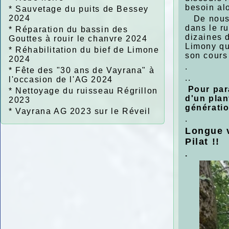
besoin alo
*
Sauvetage du puits de Bessey
2024
De nous r
dans le r
*
Réparation du bassin des
dizaines 
Gouttes à rouir le chanvre 2024
Limony qui
*
Réhabilitation du bief de Limone
son cours
2024
.
*
Fête des "30 ans de Vayrana" à
..
l'occasion de l'AG 2024
Pour para
*
Nettoyage du ruisseau Régrillon
d'un plan
2023
génératio
*
Vayrana AG 2023 sur le Réveil
.
Longue v
Pilat !!
.