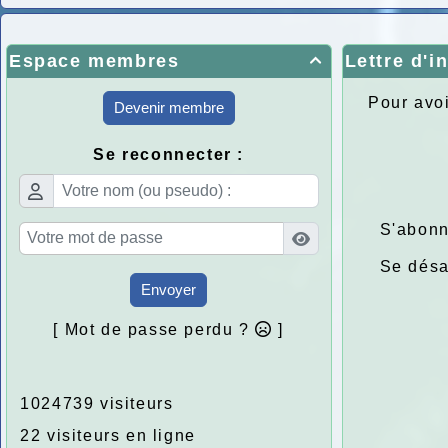
Espace membres
Lettre d'i

Pour avoi
Devenir membre
Se reconnecter :
S'abonn
Se dés
Envoyer
[ Mot de passe perdu ?
]
1024739 visiteurs
22 visiteurs en ligne